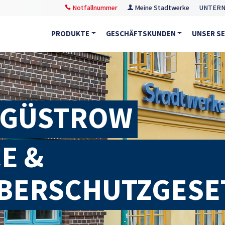
Notfallnummer
Meine Stadtwerke
UNTER
PRODUKTE
GESCHÄFTSKUNDEN
UNSER SE
 GÜSTROW
E &
BERSCHUTZGESE