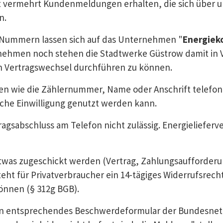
Zeit vermehrt Kundenmeldungen erhalten, die sich über 
n.
n Nummern lassen sich auf das Unternehmen "
Energiek
rnehmen noch stehen die Stadtwerke Güstrow damit in 
n Vertragswechsel durchführen zu können.
aten wie die Zählernummer, Name oder Anschrift telef
liche Einwilligung genutzt werden kann.
rtragsabschluss am Telefon nicht zulässig. Energieliefe
etwas zugeschickt werden (Vertrag, Zahlungsaufforderun
steht für Privatverbraucher ein 14-tägiges Widerrufsrec
önnen (§ 312g BGB).
 ein entsprechendes Beschwerdeformular der Bundesnetz